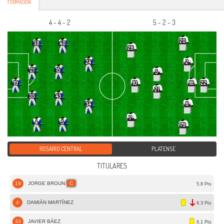
FORMACIÓN
4 - 4 - 2
5 - 2 - 3
20
38
40
26
24
2
21
15
5
10
19
16
22
21
33
45
34
6
7
4
5
79
ROSARIO CENTRAL
PLATENSE
TITULARES
19
JORGE BROUN
C
5.8 Pts
4
DAMIÁN MARTÍNEZ
6.3 Pts
33
JAVIER BÁEZ
6.1 Pts