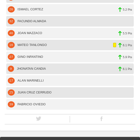
26
ISMAEL CORTEZ
5.2 Pts
32
FACUNDO ALMADA
46
JOAN MAZZACO
5.5 Pts
16
MATEO TANLONGO
6.1 Pts
27
GINO INFANTINO
5.9 Pts
9
JHONATAN CANDIA
6.1 Pts
17
ALAN MARINELLI
25
JUAN CRUZ CERRUDO
39
FABRICIO OVIEDO