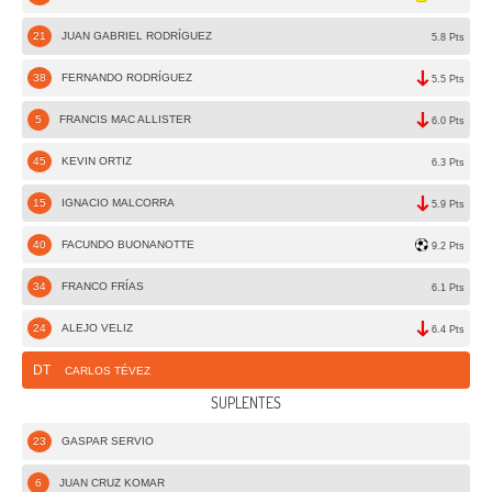
21
JUAN GABRIEL RODRÍGUEZ
5.8 Pts
38
FERNANDO RODRÍGUEZ
5.5 Pts
5
FRANCIS MAC ALLISTER
6.0 Pts
45
KEVIN ORTIZ
6.3 Pts
15
IGNACIO MALCORRA
5.9 Pts
40
FACUNDO BUONANOTTE
9.2 Pts
34
FRANCO FRÍAS
6.1 Pts
24
ALEJO VELIZ
6.4 Pts
DT
CARLOS TÉVEZ
SUPLENTES
23
GASPAR SERVIO
6
JUAN CRUZ KOMAR