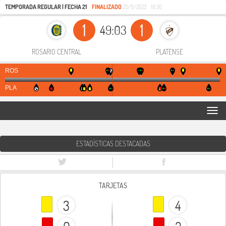
TEMPORADA REGULAR | FECHA 21
FINALIZADO
25/9/2022
18:30
1
1
49:03
ROSARIO CENTRAL
PLATENSE
ROS
PLA
TO
NAV
ESTADÍSTICAS DESTACADAS
TARJETAS
3
4