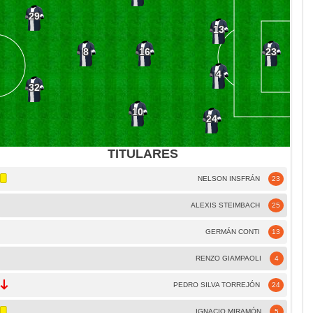
29
13
16
8
23
4
32
10
24
TITULARES
NELSON INSFRÁN
23
ALEXIS STEIMBACH
25
GERMÁN CONTI
13
RENZO GIAMPAOLI
4
PEDRO SILVA TORREJÓN
24
IGNACIO MIRAMÓN
5