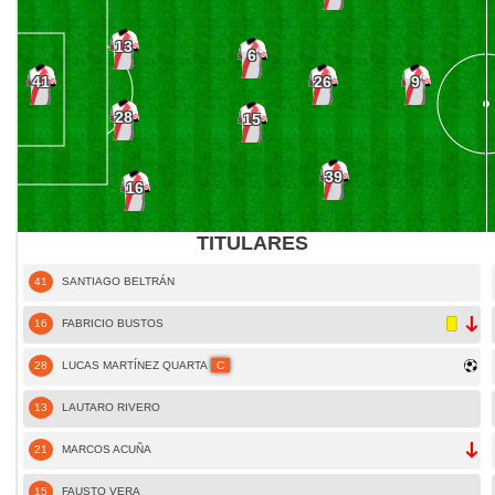
13
6
26
41
9
28
15
39
16
TITULARES
41
SANTIAGO BELTRÁN
16
FABRICIO BUSTOS
28
LUCAS MARTÍNEZ QUARTA
C
13
LAUTARO RIVERO
21
MARCOS ACUÑA
15
FAUSTO VERA