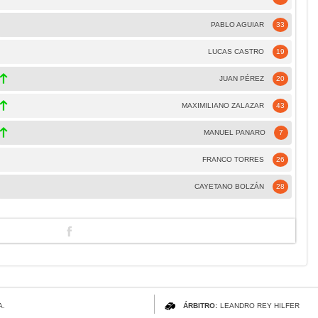
PABLO AGUIAR
33
LUCAS CASTRO
19
JUAN PÉREZ
20
MAXIMILIANO ZALAZAR
43
MANUEL PANARO
7
FRANCO TORRES
26
CAYETANO BOLZÁN
28
A.
ÁRBITRO:
LEANDRO REY HILFER