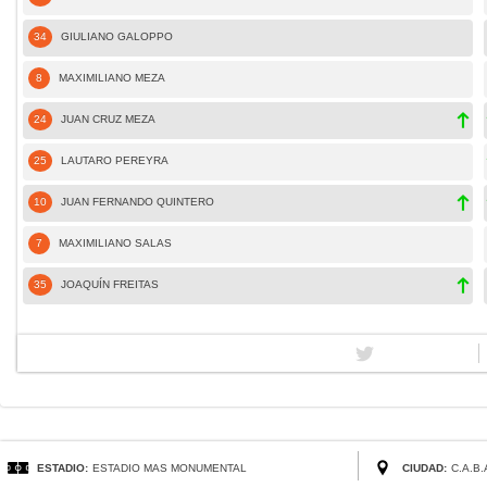
34
GIULIANO GALOPPO
8
MAXIMILIANO MEZA
24
JUAN CRUZ MEZA
25
LAUTARO PEREYRA
10
JUAN FERNANDO QUINTERO
7
MAXIMILIANO SALAS
35
JOAQUÍN FREITAS
ESTADIO:
ESTADIO MAS MONUMENTAL
CIUDAD:
C.A.B.