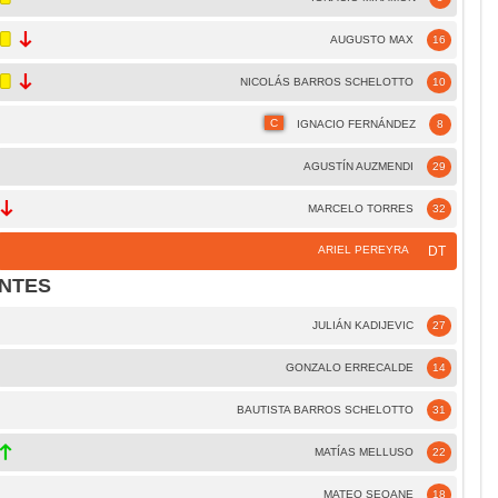
AUGUSTO MAX
16
NICOLÁS BARROS SCHELOTTO
10
C
IGNACIO FERNÁNDEZ
8
AGUSTÍN AUZMENDI
29
MARCELO TORRES
32
ARIEL PEREYRA
DT
NTES
JULIÁN KADIJEVIC
27
GONZALO ERRECALDE
14
BAUTISTA BARROS SCHELOTTO
31
MATÍAS MELLUSO
22
MATEO SEOANE
18