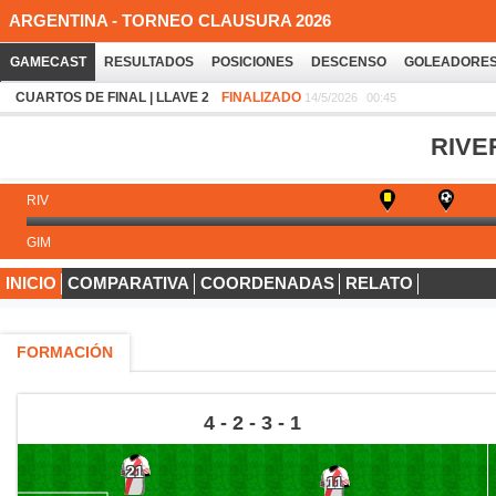
ARGENTINA - TORNEO CLAUSURA 2026
GAMECAST
RESULTADOS
POSICIONES
DESCENSO
GOLEADORE
CUARTOS DE FINAL | LLAVE 2
FINALIZADO
14/5/2026
00:45
RIVE
RIV
GIM
INICIO
COMPARATIVA
COORDENADAS
RELATO
FORMACIÓN
4 - 2 - 3 - 1
21
11