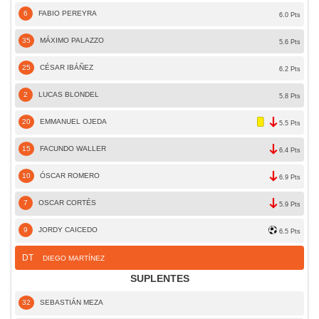
6
FABIO PEREYRA
6.0 Pts
35
MÁXIMO PALAZZO
5.6 Pts
25
CÉSAR IBÁÑEZ
6.2 Pts
2
LUCAS BLONDEL
5.8 Pts
20
EMMANUEL OJEDA
5.5 Pts
15
FACUNDO WALLER
6.4 Pts
10
ÓSCAR ROMERO
6.9 Pts
7
OSCAR CORTÉS
5.9 Pts
9
JORDY CAICEDO
6.5 Pts
DT
DIEGO MARTÍNEZ
SUPLENTES
32
SEBASTIÁN MEZA