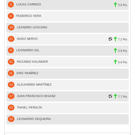
3
LUCAS CARRIZO
5.6 Pts
4
FEDERICO VERA
19
LEANDRO LESCANO
21
HUGO NERVO
7.2 Pts
8
LEONARDO GIL
5.8 Pts
52
FACUNDO KALINGER
6.6 Pts
11
ERIC RAMÍREZ
14
ALEJANDRO MARTÍNEZ
17
JUAN FRANCISCO BISANZ
7.7 Pts
23
THAIEL PERALTA
26
LEONARDO SEQUEIRA