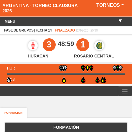
TORNEOS
ARGENTINA - TORNEO CLAUSURA
2026
MENU
FASE DE GRUPOS | FECHA 14
FINALIZADO
12/4/2026
20:30
3
1
48:59
HURACÁN
ROSARIO CENTRAL
HUR
ROS
FORMACIÓN
FORMACIÓN