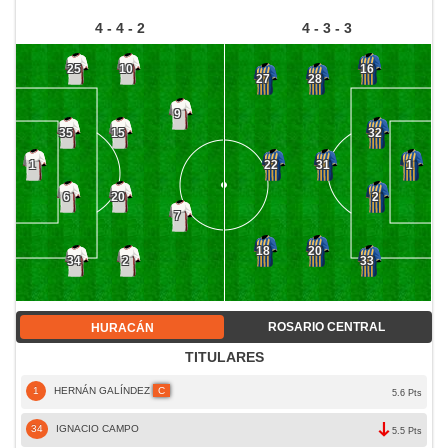
4 - 4 - 2
4 - 3 - 3
25
10
16
27
28
9
35
15
32
22
31
1
1
6
20
2
7
18
20
34
2
33
ROSARIO CENTRAL
HURACÁN
TITULARES
1
HERNÁN GALÍNDEZ
C
5.6 Pts
34
IGNACIO CAMPO
5.5 Pts